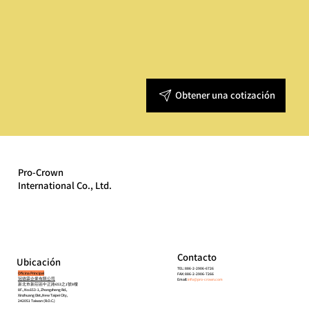
Obtener una cotización
Pro-Crown
International Co., Ltd.
Contacto
Ubicación
TEL: 886-2-2906-6726
Oficina Principal
FAX: 886-2-2906-7266
冠德霖企業有限公司
Email:
info@pro-crown.com
新北市新莊區中正路653之1號8樓
8F., No.653-1, Zhongzheng Rd.,
Xinzhuang Dist.,New Taipei City,
242051 Taiwan (R.O.C.)