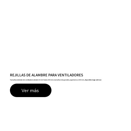
REJILLAS DE ALAMBRE PARA VENTILADORES
Tamaños estándar de ventiladores desde 25 mm hasta 254 mm; tamaños más grandes, superiores a 254 mm, disponibles bajo solicitud.
Ver más