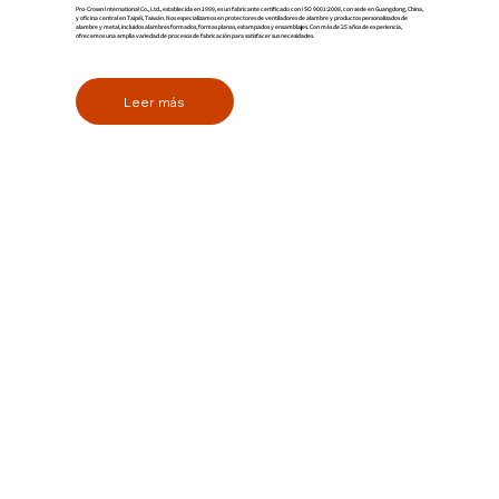
Pro-Crown International Co., Ltd., establecida en 1999, es un fabricante certificado con ISO 9001:2008, con sede en Guangdong, China,
y oficina central en Taipéi, Taiwán. Nos especializamos en protectores de ventiladores de alambre y productos personalizados de
alambre y metal, incluidos alambres formados, formas planas, estampados y ensamblajes. Con más de 25 años de experiencia,
ofrecemos una amplia variedad de procesos de fabricación para satisfacer sus necesidades.
Leer más