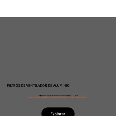
FILTROS DE VENTILADOR DE ALUMINIO
Conjuntos de filtros de ventilador de aluminio de 40 mm a 172 mm
ofrecen una filtración y protección eficientes mientras maximizan el flujo de aire del ventilador.
Explorar