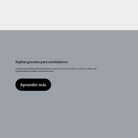
Rejillas grandes para ventiladores
El acabado de la superficie puede ser galvanizado o cromado, o puede ser recubierto con polvo en cualquier color.
Todos los productos cumplen con la normativa RoHS.
Aprender más