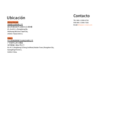
Contacto
Ubicación
TEL: 886-2-2906-6726
Oficina Principal
FAX: 886-2-2906-7266
冠德霖企業有限公司
Email:
info@pro-crown.com
新北市新莊區中正路653之1號8樓
8F., No.653-1, Zhongzheng Rd.,
Xinzhuang Dist.,New Taipei City,
242051 Taiwan (R.O.C.)
Fábrica
中山冠德霖塑胶五金制品有限公司
广东省中山市小榄镇
东升丽城二路41号之三
No. 41-3, Dongsheng Licheng 2nd Road, Xiaolan Town, Zhongshan City,
Guangdong Province,
528414 China
Inicio
Acerca de
Productos
Contacto