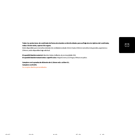
Todos los protectores de ventilador de forma de alambre están diseñados para un flujo de aire óptimo del ventilador,
reducción de ruido y operación segura.
Están disponibles para tamaños estándar de ventiladores desde 25mm hasta 254mm; tamaños más grandes, superiores a
254mm, están disponibles bajo solicitud.
Disponibilidad de material
: Alambre básico brillante, Acero inoxidable 304.
Disponibilidad de tratamientos superficiales
: Níquel Cromo, E.D. Negro, Pintura en polvo.
Cumplen con la prueba de diámetro de 6.35mm más calibre UL.
Cumplen con RoHS.
Se aceptan diseños personalizados.