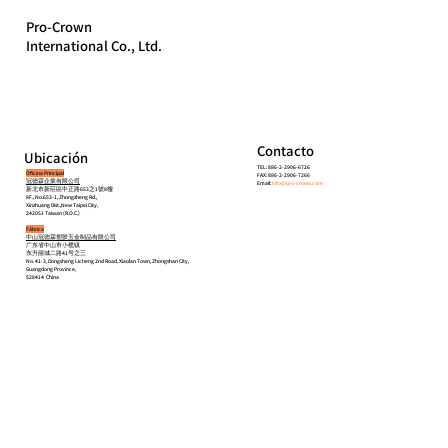
Pro-Crown
International Co., Ltd.
Contacto
Ubicación
TEL: 886-2-2906-6726
Oficina Principal
FAX: 886-2-2906-7266
冠德霖企業有限公司
Email:
info@pro-crown.com
新北市新莊區中正路653之1號8樓
8F., No.653-1, Zhongzheng Rd.,
Xinzhuang Dist.,New Taipei City,
242051 Taiwan (R.O.C.)
Fábrica
中山冠德霖塑胶五金制品有限公司
广东省中山市小榄镇
东升丽城二路41号之三
No. 41-3, Dongsheng Licheng 2nd Road, Xiaolan Town, Zhongshan City,
Guangdong Province,
528414 China
Inicio
Acerca de
Productos